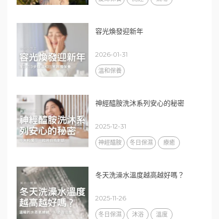
容光煥發迎新年
2026-01-31
溫和保養
神經醯胺洗沐系列安心的秘密
2025-12-31
神經醯胺
冬日保濕
療癒
冬天洗澡水溫度越高越好嗎？
2025-11-26
冬日保濕
沐浴
溫度