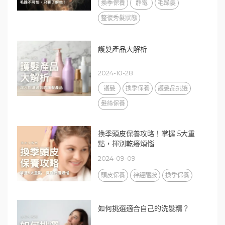
換季保養
靜電
毛躁髮
整復秀髮狀態
護髮產品大解析
2024-10-28
護髮
換季保養
護髮品挑選
髮絲保養
換季頭皮保養攻略！掌握 5大重
點，揮別乾癢煩惱
2024-09-09
頭皮保養
神經醯胺
換季保養
如何挑選適合自己的洗髮精？