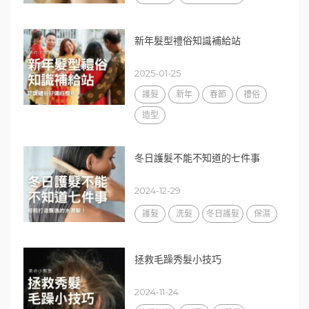
新年髮型禮俗知識補給站
2025-01-25
護髮
新年
春節
禮俗
造型
冬日護髮不能不知道的七件事
2024-12-29
護髮
洗髮
冬日護髮
保濕
拯救毛躁秀髮小技巧
2024-11-24