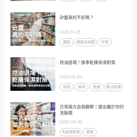
矽靈真的不好嗎？
2025-10-29
護髮
護髮品挑選
矽靈
控油退場！換季乾癢保濕對策
2025-09-30
保濕
換季
乾癢
解決乾癢
日常兩大自我觀察！選出屬於你的
洗髮精
2025-08-29
洗髮精選擇
教學