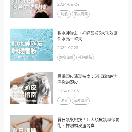
2024-08-24
洗髮
頭皮清潔
鎖水神隊友，神經醯胺3大功效讓
你水亮一整天
2024-07-25
頭皮保養
神經醯胺
夏季頭皮清潔指南：5步驟徹底洗
淨你的頭皮
2024-07-05
洗髮
頭皮清潔
夏日護髮密技！５大頭皮護理保養
術，揮別頭皮溼悶臭