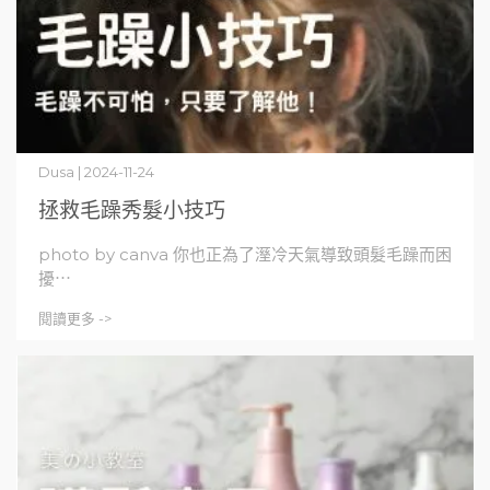
Dusa | 2024-11-24
拯救毛躁秀髮小技巧
photo by canva 你也正為了溼冷天氣導致頭髮毛躁而困
擾⋯
閱讀更多 ->