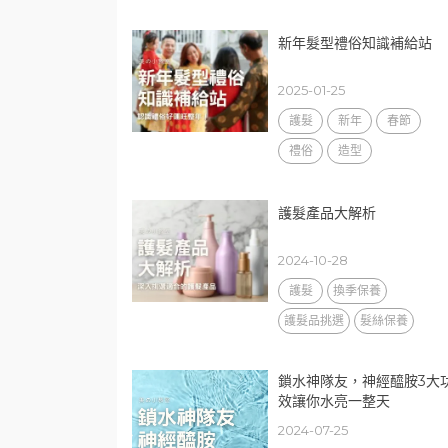
新年髮型禮俗知識補給站
2025-01-25
護髮
新年
春節
禮俗
造型
護髮產品大解析
2024-10-28
護髮
換季保養
護髮品挑選
髮絲保養
鎖水神隊友，神經醯胺3大
效讓你水亮一整天
2024-07-25