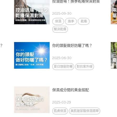
控油退場！換季乾癢保濕對策
2025-09-30
保濕
換季
乾癢
解決乾癢
？
你的頭髮做好防曬了嗎？
2025-06-30
夏日頭髮防曬
對抗紫外線
保濕成分間的黃金搭配
2025-03-29
肌膚保濕
美肌玻尿酸保濕精華