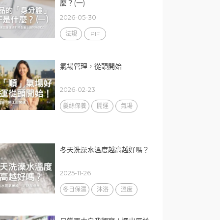
麼？(一)
2026-05-30
法規
PIF
氣場管理，從頭開始
2026-02-23
髮絲保養
開運
氣場
冬天洗澡水溫度越高越好嗎？
2025-11-26
冬日保濕
沐浴
溫度