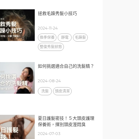
拯救毛躁秀髮小技巧
2024-11-24
換季保養
靜電
毛躁髮
整復秀髮狀態
如何挑選適合自己的洗髮精？
2024-08-24
洗髮
頭皮清潔
夏日護髮密技！５大頭皮護理
保養術，揮別頭皮溼悶臭
2024-07-03