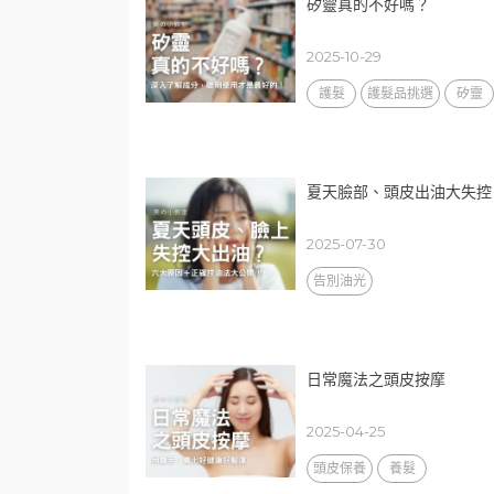
矽靈真的不好嗎？
2025-10-29
護髮
護髮品挑選
矽靈
夏天臉部、頭皮出油大失控
2025-07-30
告別油光
日常魔法之頭皮按摩
2025-04-25
頭皮保養
養髮