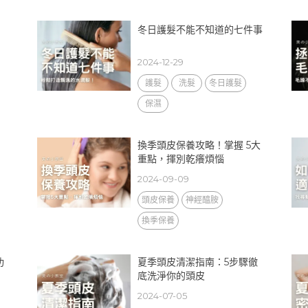
冬日護髮不能不知道的七件事
2024-12-29
護髮
洗髮
冬日護髮
保濕
換季頭皮保養攻略！掌握 5大
重點，揮別乾癢煩惱
2024-09-09
頭皮保養
神經醯胺
換季保養
功
夏季頭皮清潔指南：5步驟徹
底洗淨你的頭皮
2024-07-05