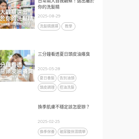
日常兩大自我觀察！選出屬於
你的洗髮精
2025-08-29
洗髮精選擇
教學
三分鐘看透夏日頭皮油癢臭
2025-05-28
夏日養髮
告別油頭
頭皮調理
控油洗髮
換季肌膚不穩定該怎麼辦？
2025-02-25
換季保養
玻尿酸保濕精華