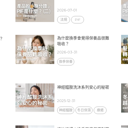
2026-07-01
法規
PIF
為什麼換季會覺得保養品很難
證？
吸收？
2026-03-31
換季保養
神經醯胺洗沐系列安心的秘密
2025-12-31
神經醯胺
冬日保濕
療癒