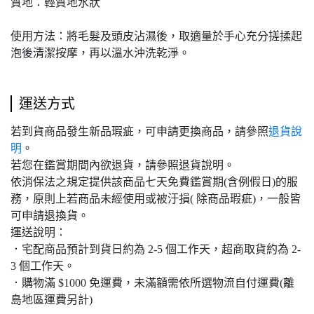
質地：輕質地水狀
使用方法：將毛髮及頭皮沾濕後，取適量於手心充分搓揉起
泡後清潔按摩，再以溫水沖洗乾淨。
運送方式
若到貨商品發生新品瑕疵，可申請更換商品，請參照
退貨說
明
。
若您在鑑賞期間內欲退貨，請參照退貨說明。
依消保法之規定提供該商品七天免費鑑賞期(含例假日)的服
務，原則上若商品未經使用或被汙損( 除商品瑕疵)，一般皆
可申請退換貨。
運送說明：
．宅配商品預計到貨日約為 2-5 個工作天，超商取貨約為 2-
3 個工作天。
．購物滿 $1000 免運費，未滿額需依所選物流自付運費(離
島地區運費另計)