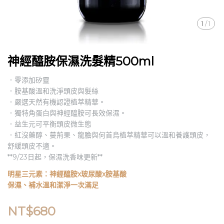
1
/
1
神經醯胺保濕洗髮精500ml
．零添加矽靈
．胺基酸溫和洗淨頭皮與髮絲
．嚴選天然有機認證植萃精華。
．獨特角蛋白與神經醯胺可長效保濕。
．益生元可平衡頭皮微生態
．紅沒藥醇、蔓荊果、龍膽與何首烏植萃精華可以溫和養護頭皮，
舒緩頭皮不適。
**9/23日起，保濕洗香味更新**
明星三元素：神經醯胺x玻尿酸x胺基酸
保濕、補水溫和潔淨一次滿足
NT$680